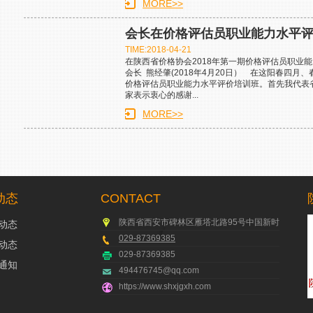
MORE>>
会长在价格评估员职业能力水平
TIME:2018-04-21
在陕西省价格协会2018年第一期价格评估员职业
会长 熊经肇(2018年4月20日） 在这阳春四
价格评估员职业能力水平评价培训班。首先我代表
家表示衷心的感谢...
MORE>>
动态
CONTACT
陕西省西安市碑林区雁塔北路95号中国新时代国际 新
动态
029-87369385
动态
029-87369385
通知
494476745@qq.com
https://www.shxjgxh.com