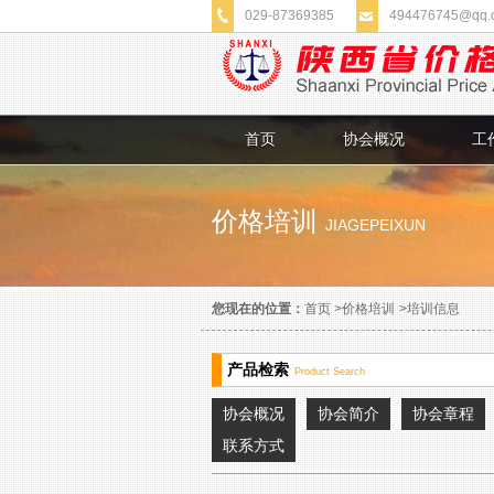
029-87369385
494476745@qq.
首页
协会概况
工
价格培训
JIAGEPEIXUN
您现在的位置：
首页
>
价格培训
>
培训信息
产品检索
Product Search
协会概况
协会简介
协会章程
联系方式