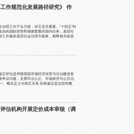
解工作规范化发展路径研究》 作
治理工作千头万绪，却又至关重要。“十四五”时
复杂的国际形势和艰难繁重的国内任务，基层社
解工作服务基层社会治理为视角，阐释相关政策
证评估是伴随我国市场经济转型与法治建设形
值争议问题，支撑司法公正、市场秩序与公共治
一、概念定义与相互关系 价格鉴证是总括性概
证评估机构开展定价成本审核（调