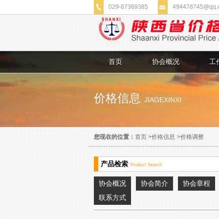
029-87369385
494476745@qq.
首页
协会概况
工
价格信息
JIAGEXINXI
您现在的位置：
首页
>
价格信息
>
价格调整
产品检索
Product Search
协会概况
协会简介
协会章程
联系方式