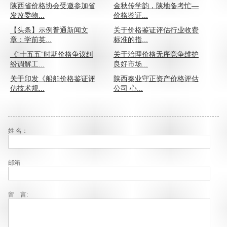
陕西省价格协会受邀参加省
金秋传学韵，陕地备考忙—
发改委物...
价格鉴证...
【头条】示例普通新闻文
关于价格鉴证评估行业收费
章：学前英...
标准的指...
《“十五五”时期价格争议纠
关于治理价格无序竞争维护
纷调解工...
良好市场...
关于印发《船舶价格鉴证评
陕西秦业守正资产价格评估
估技术规...
公司 心...
姓 名：
邮箱
留 言: